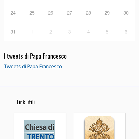
24
25
26
27
28
29
30
31
1
2
3
4
5
6
I tweets di Papa Francesco
Tweets di Papa Francesco
Link utili