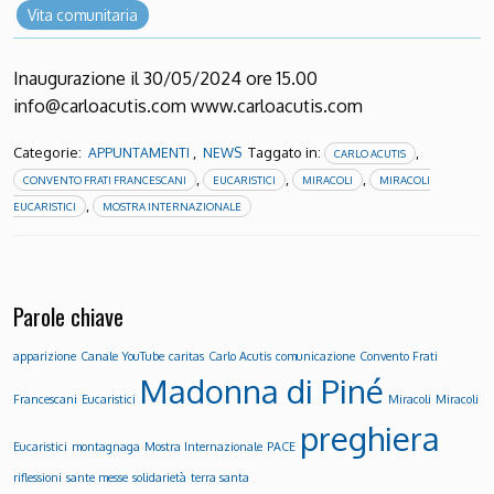
Vita comunitaria
Inaugurazione il 30/05/2024 ore 15.00
info@carloacutis.com www.carloacutis.com
Categorie:
,
Taggato in:
,
APPUNTAMENTI
NEWS
CARLO ACUTIS
,
,
,
CONVENTO FRATI FRANCESCANI
EUCARISTICI
MIRACOLI
MIRACOLI
,
EUCARISTICI
MOSTRA INTERNAZIONALE
Parole chiave
apparizione
Canale YouTube
caritas
Carlo Acutis
comunicazione
Convento Frati
Madonna di Piné
Francescani
Eucaristici
Miracoli
Miracoli
preghiera
Eucaristici
montagnaga
Mostra Internazionale
PACE
riflessioni
sante messe
solidarietà
terra santa