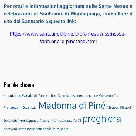
Per orari e informazioni aggiornate sulle Sante Messe e
celebrazioni al Santuario di Montagnaga, consultare il
sito del Santuario a questo link:
https://www.santuariodipine.it/orari-estivi-ssmesse-
santuario-e-pinetano.html
Parole chiave
apparizione
Canale YouTube
caritas
Carlo Acutis
comunicazione
Convento Frati
Madonna di Piné
Francescani
Eucaristici
Miracoli
Miracoli
preghiera
Eucaristici
montagnaga
Mostra Internazionale
PACE
riflessioni
sante messe
solidarietà
terra santa