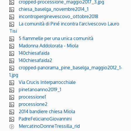
cropped-processione_maggio2017_3.jpg
chiesa_baselga_novembre2014_1
incontroperginevescovo_ottobre2018
La comunità di Piné incontra l'arcivescovo Lauro
Tisi
5 fiammelle per una unica comunità
Madonna Addolorata - Miola
140chiesafaida
140chiesafaida2
cropped-panorama_pine_baselga_maggio2012_1-
1.jpg
Via Crucis Interparrocchiale
pinetanoanno2019_1
processione1
processione2
2014 bandiere chiesa Miola
PadreFelicianoGiovannini
MercatinoDonneTressilla_rid