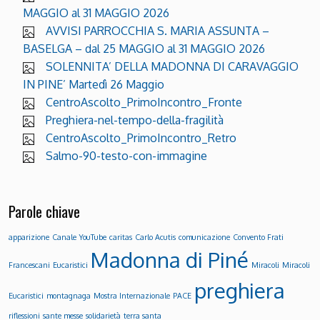
MAGGIO al 31 MAGGIO 2026
AVVISI PARROCCHIA S. MARIA ASSUNTA –
BASELGA – dal 25 MAGGIO al 31 MAGGIO 2026
SOLENNITA’ DELLA MADONNA DI CARAVAGGIO
IN PINE’ Martedì 26 Maggio
CentroAscolto_PrimoIncontro_Fronte
Preghiera-nel-tempo-della-fragilità
CentroAscolto_PrimoIncontro_Retro
Salmo-90-testo-con-immagine
Parole chiave
apparizione
Canale YouTube
caritas
Carlo Acutis
comunicazione
Convento Frati
Madonna di Piné
Francescani
Eucaristici
Miracoli
Miracoli
preghiera
Eucaristici
montagnaga
Mostra Internazionale
PACE
riflessioni
sante messe
solidarietà
terra santa