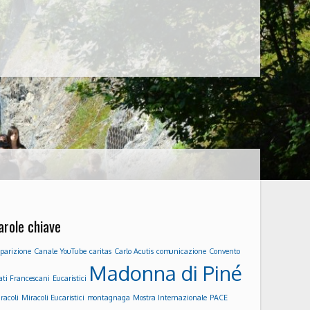
arole chiave
parizione
Canale YouTube
caritas
Carlo Acutis
comunicazione
Convento
Madonna di Piné
ati Francescani
Eucaristici
racoli
Miracoli Eucaristici
montagnaga
Mostra Internazionale
PACE