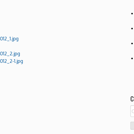
12_1.jpg
012_2.jpg
12_2-1.jpg
C
R
pe