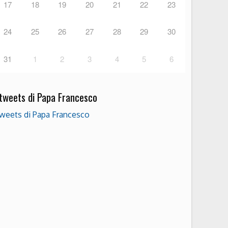
17
18
19
20
21
22
23
24
25
26
27
28
29
30
31
1
2
3
4
5
6
 tweets di Papa Francesco
weets di Papa Francesco