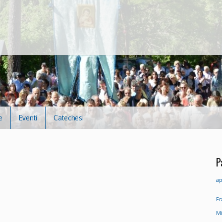
e
Eventi
Catechesi
P
ap
Fr
Mi