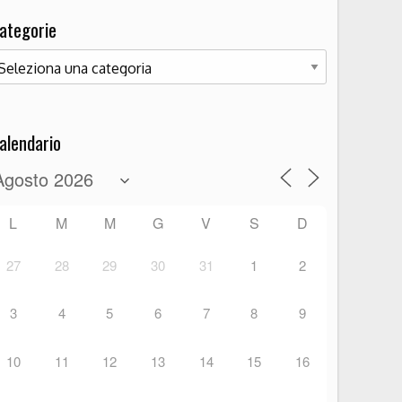
ategorie
ategorie
alendario
L
M
M
G
V
S
D
27
28
29
30
31
1
2
3
4
5
6
7
8
9
10
11
12
13
14
15
16