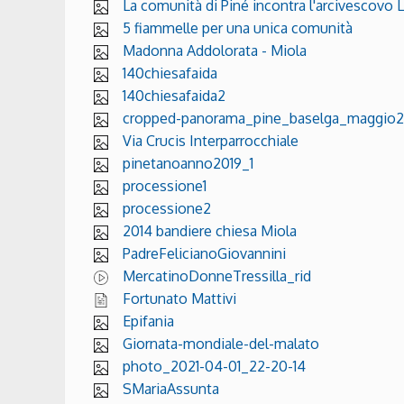
La comunità di Piné incontra l'arcivescovo L
5 fiammelle per una unica comunità
Madonna Addolorata - Miola
140chiesafaida
140chiesafaida2
cropped-panorama_pine_baselga_maggio201
Via Crucis Interparrocchiale
pinetanoanno2019_1
processione1
processione2
2014 bandiere chiesa Miola
PadreFelicianoGiovannini
MercatinoDonneTressilla_rid
Fortunato Mattivi
Epifania
Giornata-mondiale-del-malato
photo_2021-04-01_22-20-14
SMariaAssunta