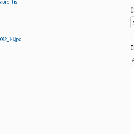
auro Tisi
C
C
2_1-1.jpg
C