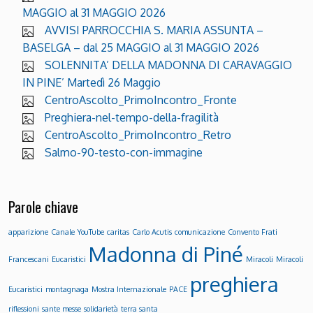
MAGGIO al 31 MAGGIO 2026
AVVISI PARROCCHIA S. MARIA ASSUNTA –
BASELGA – dal 25 MAGGIO al 31 MAGGIO 2026
SOLENNITA’ DELLA MADONNA DI CARAVAGGIO
IN PINE’ Martedì 26 Maggio
CentroAscolto_PrimoIncontro_Fronte
Preghiera-nel-tempo-della-fragilità
CentroAscolto_PrimoIncontro_Retro
Salmo-90-testo-con-immagine
Parole chiave
apparizione
Canale YouTube
caritas
Carlo Acutis
comunicazione
Convento Frati
Madonna di Piné
Francescani
Eucaristici
Miracoli
Miracoli
preghiera
Eucaristici
montagnaga
Mostra Internazionale
PACE
riflessioni
sante messe
solidarietà
terra santa