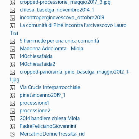
cropped-processione_maggio2017_3.jpg
chiesa_baselga_novembre2014_1
incontroperginevescovo_ottobre2018
La comunità di Piné incontra l'arcivescovo Lauro
Tisi
5 fiammelle per una unica comunità
Madonna Addolorata - Miola
140chiesafaida
140chiesafaida2
cropped-panorama_pine_baselga_maggio2012_1-
1.jpg
Via Crucis Interparrocchiale
pinetanoanno2019_1
processione1
processione2
2014 bandiere chiesa Miola
PadreFelicianoGiovannini
MercatinoDonneTressilla_rid