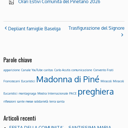
Orari Estivi Comunità del Pinetano 2026
Trasfigurazione del Signore
Depliant famiglie Baselga
Parole chiave
apparizione
Canale YouTube
caritas
Carlo Acutis
comunicazione
Convento Frati
Madonna di Piné
Francescani
Eucaristici
Miracoli
Miracoli
preghiera
Eucaristici
montagnaga
Mostra Internazionale
PACE
riflessioni
sante messe
solidarietà
terra santa
Articoli recenti
FESTA DELLA COMUNITA’ – SANTISSIMA MARIA