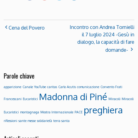
Incontro con Andrea Tornielli
Cena del Povero
il 7 luglio 2024 -Gesù in
dialogo, la capacità di fare
domande-
Parole chiave
apparizione
Canale YouTube
caritas
Carlo Acutis
comunicazione
Convento Frati
Madonna di Piné
Francescani
Eucaristici
Miracoli
Miracoli
preghiera
Eucaristici
montagnaga
Mostra Internazionale
PACE
riflessioni
sante messe
solidarietà
terra santa