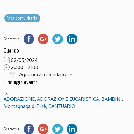
Vita comunitaria
Share this...
Quando
02/05/2024
20:00 - 21:00
Aggiungi al calendario
Tipologia evento
Download ICS
Google Calendar
ADORAZIONE
,
ADORAZIONE EUCARISTICA
,
BAMBINI
,
Montagnaga di Pinè
,
SANTUARIO
Share this...