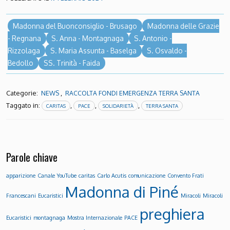
Madonna del Buonconsiglio - Brusago
Madonna delle Grazie
- Regnana
S. Anna - Montagnaga
S. Antonio -
Rizzolaga
S. Maria Assunta - Baselga
S. Osvaldo -
Bedollo
SS. Trinità - Faida
Categorie:
,
NEWS
RACCOLTA FONDI EMERGENZA TERRA SANTA
Taggato in:
,
,
,
CARITAS
PACE
SOLIDARIETÀ
TERRA SANTA
Parole chiave
apparizione
Canale YouTube
caritas
Carlo Acutis
comunicazione
Convento Frati
Madonna di Piné
Francescani
Eucaristici
Miracoli
Miracoli
preghiera
Eucaristici
montagnaga
Mostra Internazionale
PACE